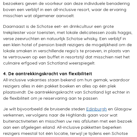
bezoekers geven de voorkeur aan deze individuele benadering
boven een verblijf in een all-inclusive resort, waar de ervaring
misschien wat algemener aanvoelt.
Daarnaast is de Schotse eet- en drinkcultuur een grote
trekpleister voor toeristen, met lokale delicatessen zoals haggis,
verse zeevruchten en natuurlijk Schotse whisky. Een verblijf in
een klein hotel of pension biedt reizigers de mogelijkheid om de
lokale smaken in verschillende regio’s te proeven, in plaats van
te vertrouwen op een buffet in resortstijl dat misschien niet het
culinaire erfgoed van Schotland weerspiegelt.
4. De aantrekkingskracht van flexibiliteit
All-inclusive vakanties staan bekend om hun gemak, waardoor
reizigers alles in één pakket boeken en alles op één plek
plaatsvindt. De aantrekkingskracht van Schotland ligt echter in
de flexibiliteit om je reiservaring aan te passen.
Je wilt bijvoorbeeld de bruisende steden
Edinburgh
en Glasgow
verkennen, vervolgens naar de Highlands gaan voor wat
buitenactiviteiten en misschien uw reis afsluiten met een bezoek
aan een afgelegen eiland. All-inclusive pakketten beperken
reizigers meestal tot één locatie, terwijl je tijdens een Schotse