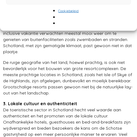
Het weer in Schotland staat bekend om zijn
onvoorspelbaarheid. Regen, wind en koele temperaturen kunnen
Cookiebeleid
op elk moment van het jaar voorkomen, wat zich niet goed leent
voor de all-inclusive formule die je meestal aantreft in warme,
zonnige bestemmingen. Mensen die op zoek zijn naar een all-
inclusive vakantie verwachten meestal mooi weer om te
genieten van buitenfaciliteiten zoals zwembaden en stranden.
Schotland, met zijn gematigde klimaat, past gewoon niet in dat
plaatje.
De ruige geografie van het land, hoewel prachtig, is ook niet
bevorderlijk voor het bouwen van grote resortcomplexen. De
meeste prachtige locaties in Schotland, zoals het Isle of Skye of
de Highlands, zijn afgelegen, dunbevolkt en moeilijk bereikbaar.
Grootschalige resorts passen gewoon niet bij de natuurlijke lay-
out van het landschap.
3. Lokale cultuur en authenticiteit
De toeristische sector in Schotland hecht veel waarde aan
authenticiteit en het promoten van de lokale cultuur.
Onafhankelijke hotels, guesthouses en bed-and-breakfasts zijn
wijdverspreid en bieden bezoekers de kans om de Schotse
gastvrijheid op een meer persoonlijke manier te ervaren. Veel