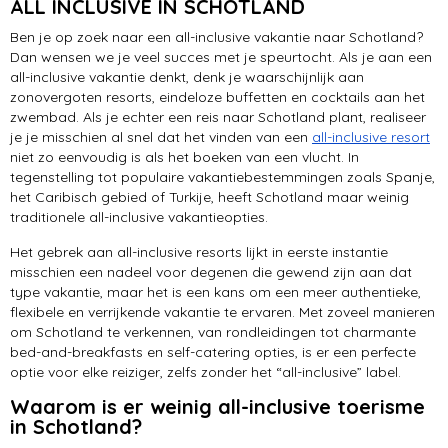
ALL INCLUSIVE IN SCHOTLAND
Jacobite Train
Ben je op zoek naar een all-inclusive vakantie naar Schotland?
Falkirk
Dan wensen we je veel succes met je speurtocht. Als je aan een
all-inclusive vakantie denkt, denk je waarschijnlijk aan
zonovergoten resorts, eindeloze buffetten en cocktails aan het
zwembad. Als je echter een reis naar Schotland plant, realiseer
je je misschien al snel dat het vinden van een
all-inclusive resort
niet zo eenvoudig is als het boeken van een vlucht. In
tegenstelling tot populaire vakantiebestemmingen zoals Spanje,
het Caribisch gebied of Turkije, heeft Schotland maar weinig
traditionele all-inclusive vakantieopties.
Het gebrek aan all-inclusive resorts lijkt in eerste instantie
misschien een nadeel voor degenen die gewend zijn aan dat
type vakantie, maar het is een kans om een meer authentieke,
flexibele en verrijkende vakantie te ervaren. Met zoveel manieren
om Schotland te verkennen, van rondleidingen tot charmante
bed-and-breakfasts en self-catering opties, is er een perfecte
optie voor elke reiziger, zelfs zonder het “all-inclusive” label.
Waarom is er weinig all-inclusive toerisme
in Schotland?