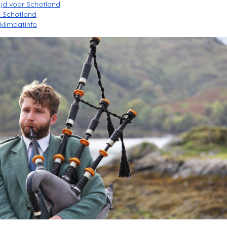
tijd voor Schotland
n Schotland
klimaatinfo