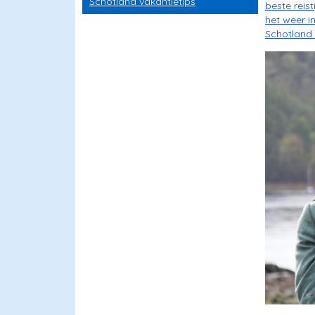
Schotland vakantietips
beste reis
het weer i
Schotland 