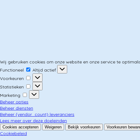
Wij gebruiken cookies om onze website en onze service te optimali
Functioneel
Functioneel
Altijd actief
Voorkeuren
Voorkeuren
Statistieken
Statistieken
Marketing
Marketing
Beheer opties
Beheer diensten
Beheer {vendor_count} leveranciers
Lees meer over deze doeleinden
Cookies accepteren
Weigeren
Bekijk voorkeuren
Voorkeuren bewar
Cookiebeleid