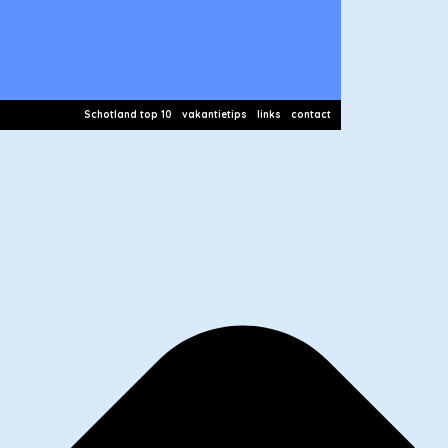
Schotland top 10
vakantietips
links
contact