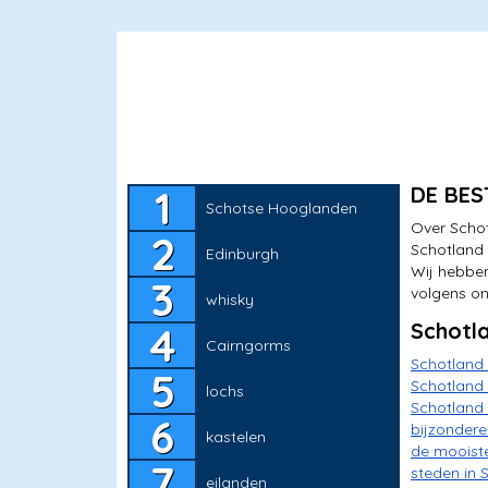
DE BES
Schotse Hooglanden
Over Schot
Schotland 
Edinburgh
Wij hebben
volgens on
whisky
Schotl
Cairngorms
Schotland
Schotland 
lochs
Schotland 
bijzondere
kastelen
de mooist
steden in 
eilanden