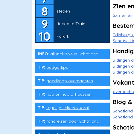
Zien e
steden
5x zien en
Jacobite Train
Bestem
Edinburgh 
Falkirk
Schotse H
Handig
INFO:
all-inclusive in Schotland
5 dingen d
5 dingen d
TIP:
budgettips
5 dingen d
TIP:
goedkoop overnachten
Vakant
overnacht
TIP:
hop on hop off bussen
Blog &
TIP:
regel je tickets vooraf
Schotland 
Schotland
TIP:
rondreizen door Schotland
Schotl