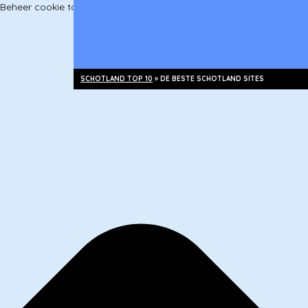
Beheer cookie toestemming
SCHOTLAND TOP 10
»
DE BESTE SCHOTLAND SITES
Schotse Hooglanden
Edinburgh
whisky
Cairngorms
lochs
kastelen
eilanden
steden