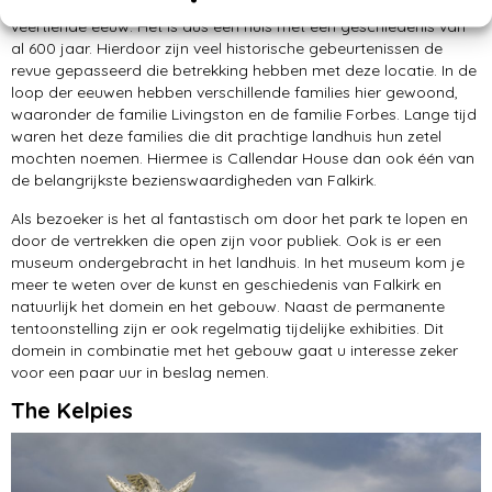
van het gebouw zijn echter veel ouder en dateren uit de
veertiende eeuw. Het is dus een huis met een geschiedenis van
al 600 jaar. Hierdoor zijn veel historische gebeurtenissen de
revue gepasseerd die betrekking hebben met deze locatie. In de
loop der eeuwen hebben verschillende families hier gewoond,
waaronder de familie Livingston en de familie Forbes. Lange tijd
waren het deze families die dit prachtige landhuis hun zetel
mochten noemen. Hiermee is Callendar House dan ook één van
de belangrijkste bezienswaardigheden van Falkirk.
Als bezoeker is het al fantastisch om door het park te lopen en
door de vertrekken die open zijn voor publiek. Ook is er een
museum ondergebracht in het landhuis. In het museum kom je
meer te weten over de kunst en geschiedenis van Falkirk en
natuurlijk het domein en het gebouw. Naast de permanente
tentoonstelling zijn er ook regelmatig tijdelijke exhibities. Dit
domein in combinatie met het gebouw gaat u interesse zeker
voor een paar uur in beslag nemen.
The Kelpies