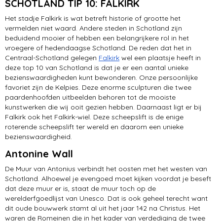
SCHOTLAND TIP 10: FALKIRK
Jacobite Train
Het stadje Falkirk is wat betreft historie of grootte het
Falkirk
vermelden niet waard. Andere steden in Schotland zijn
beduidend mooier of hebben een belangrijkere rol in het
vroegere of hedendaagse Schotland. De reden dat het in
Centraal-Schotland gelegen
Falkirk
wel een plaatsje heeft in
deze top 10 van Schotland is dat je er een aantal unieke
bezienswaardigheden kunt bewonderen. Onze persoonlijke
favoriet zijn de Kelpies. Deze enorme sculpturen die twee
paardenhoofden uitbeelden behoren tot de mooiste
kunstwerken die wij ooit gezien hebben. Daarnaast ligt er bij
Falkirk ook het Falkirk-wiel. Deze scheepslift is de enige
roterende scheepslift ter wereld en daarom een unieke
bezienswaardigheid.
Antonine Wall
De Muur van Antonius verbindt het oosten met het westen van
Schotland. Alhoewel je evengoed moet kijken voordat je beseft
dat deze muur er is, staat de muur toch op de
werelderfgoedlijst van Unesco. Dat is ook geheel terecht want
dit oude bouwwerk stamt al uit het jaar 142 na Christus. Het
waren de Romeinen die in het kader van verdediging de twee