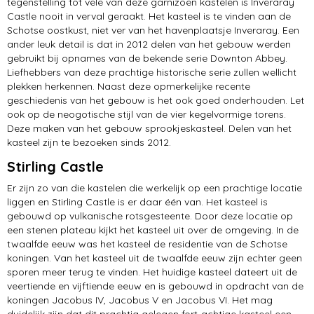
tegenstelling tot vele van deze garnizoen kastelen is Inveraray
Castle nooit in verval geraakt. Het kasteel is te vinden aan de
Schotse oostkust, niet ver van het havenplaatsje Inveraray. Een
ander leuk detail is dat in 2012 delen van het gebouw werden
gebruikt bij opnames van de bekende serie Downton Abbey.
Liefhebbers van deze prachtige historische serie zullen wellicht
plekken herkennen. Naast deze opmerkelijke recente
geschiedenis van het gebouw is het ook goed onderhouden. Let
ook op de neogotische stijl van de vier kegelvormige torens.
Deze maken van het gebouw sprookjeskasteel. Delen van het
kasteel zijn te bezoeken sinds 2012.
Stirling Castle
Er zijn zo van die kastelen die werkelijk op een prachtige locatie
liggen en Stirling Castle is er daar één van. Het kasteel is
gebouwd op vulkanische rotsgesteente. Door deze locatie op
een stenen plateau kijkt het kasteel uit over de omgeving. In de
twaalfde eeuw was het kasteel de residentie van de Schotse
koningen. Van het kasteel uit de twaalfde eeuw zijn echter geen
sporen meer terug te vinden. Het huidige kasteel dateert uit de
veertiende en vijftiende eeuw en is gebouwd in opdracht van de
koningen Jacobus IV, Jacobus V en Jacobus VI. Het mag