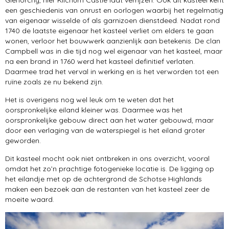
Glenorchy, hier Kilchurn Castle laat verrijzen. Ook dit kasteel kent
een geschiedenis van onrust en oorlogen waarbij het regelmatig
van eigenaar wisselde of als garnizoen dienstdeed. Nadat rond
1740 de laatste eigenaar het kasteel verliet om elders te gaan
wonen, verloor het bouwwerk aanzienlijk aan betekenis. De clan
Campbell was in die tijd nog wel eigenaar van het kasteel, maar
na een brand in 1760 werd het kasteel definitief verlaten.
Daarmee trad het verval in werking en is het verworden tot een
ruïne zoals ze nu bekend zijn.
Het is overigens nog wel leuk om te weten dat het
oorspronkelijke eiland kleiner was. Daarmee was het
oorspronkelijke gebouw direct aan het water gebouwd, maar
door een verlaging van de waterspiegel is het eiland groter
geworden.
Dit kasteel mocht ook niet ontbreken in ons overzicht, vooral
omdat het zo’n prachtige fotogenieke locatie is. De ligging op
het eilandje met op de achtergrond de Schotse Highlands
maken een bezoek aan de restanten van het kasteel zeer de
moeite waard.