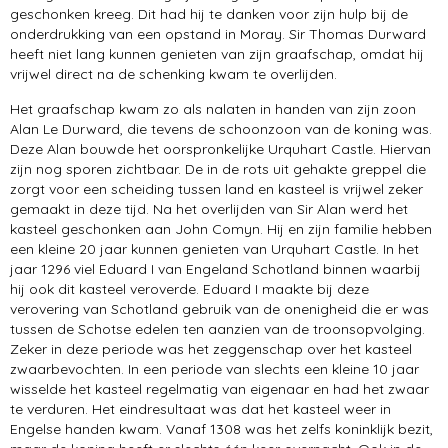
geschonken kreeg. Dit had hij te danken voor zijn hulp bij de
onderdrukking van een opstand in Moray. Sir Thomas Durward
heeft niet lang kunnen genieten van zijn graafschap, omdat hij
vrijwel direct na de schenking kwam te overlijden.
Het graafschap kwam zo als nalaten in handen van zijn zoon
Alan Le Durward, die tevens de schoonzoon van de koning was.
Deze Alan bouwde het oorspronkelijke Urquhart Castle. Hiervan
zijn nog sporen zichtbaar. De in de rots uit gehakte greppel die
zorgt voor een scheiding tussen land en kasteel is vrijwel zeker
gemaakt in deze tijd. Na het overlijden van Sir Alan werd het
kasteel geschonken aan John Comyn. Hij en zijn familie hebben
een kleine 20 jaar kunnen genieten van Urquhart Castle. In het
jaar 1296 viel Eduard I van Engeland Schotland binnen waarbij
hij ook dit kasteel veroverde. Eduard I maakte bij deze
verovering van Schotland gebruik van de onenigheid die er was
tussen de Schotse edelen ten aanzien van de troonsopvolging.
Zeker in deze periode was het zeggenschap over het kasteel
zwaarbevochten. In een periode van slechts een kleine 10 jaar
wisselde het kasteel regelmatig van eigenaar en had het zwaar
te verduren. Het eindresultaat was dat het kasteel weer in
Engelse handen kwam. Vanaf 1308 was het zelfs koninklijk bezit,