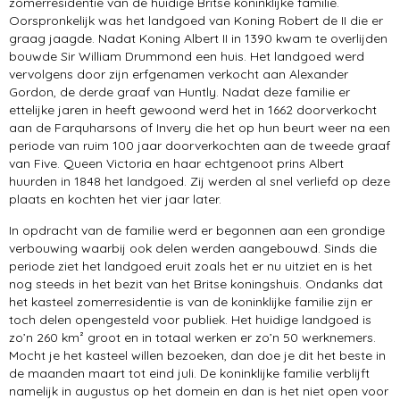
zomerresidentie van de huidige Britse koninklijke familie.
Oorspronkelijk was het landgoed van Koning Robert de II die er
graag jaagde. Nadat Koning Albert II in 1390 kwam te overlijden
bouwde Sir William Drummond een huis. Het landgoed werd
vervolgens door zijn erfgenamen verkocht aan Alexander
Gordon, de derde graaf van Huntly. Nadat deze familie er
ettelijke jaren in heeft gewoond werd het in 1662 doorverkocht
aan de Farquharsons of Invery die het op hun beurt weer na een
periode van ruim 100 jaar doorverkochten aan de tweede graaf
van Five. Queen Victoria en haar echtgenoot prins Albert
huurden in 1848 het landgoed. Zij werden al snel verliefd op deze
plaats en kochten het vier jaar later.
In opdracht van de familie werd er begonnen aan een grondige
verbouwing waarbij ook delen werden aangebouwd. Sinds die
periode ziet het landgoed eruit zoals het er nu uitziet en is het
nog steeds in het bezit van het Britse koningshuis. Ondanks dat
het kasteel zomerresidentie is van de koninklijke familie zijn er
toch delen opengesteld voor publiek. Het huidige landgoed is
zo’n 260 km² groot en in totaal werken er zo’n 50 werknemers.
Mocht je het kasteel willen bezoeken, dan doe je dit het beste in
de maanden maart tot eind juli. De koninklijke familie verblijft
namelijk in augustus op het domein en dan is het niet open voor