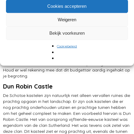
prachtig kasteel waar de familie kon zetelen. De bouw begon in
Cookies accepteren
1777 en werd voltooid in 1792. Later, halverwege de twintigste
eeuw in 1945, werden de tuinen door de familie Kennedy
Weigeren
geschonken aan de National Trust for Scotland. Ook kreeg
Dwight D Eisenhower het appartement boven in het kasteel
Bekijk voorkeuren
permanent in bruikleen voor de rest van zijn leven.
Het leuke van dit kasteel is dat je er kunt overnachten. Ook is het
Cookiebeleid
beschikbaar voor trouwfeesten, dus mocht je graag willen
trouwen in Schotland en zoek je een unieke locatie voor je
bruiloft dan is Culzean Castle wellicht een prachtige locatie.
Houd er wel rekening mee dat dit budgettair aardig ingehakt op
je begroting.
Dun Robin Castle
De Schotse kastelen zijn natuurlijk niet alleen vervallen ruïnes die
prachtig opgaan in het landschap. Er zijn ook kastelen die er
nog prachtig onderhouden uitzien en prachtige tuinen hebben
om het geheel compleet te maken. Een voorbeeld hiervan is Dun
Robin Castle. Het van oorsprong vijftiende-eeuwse kasteel was
eigendom van de clan Sutherland. Het was tevens ook zetel van
deze clan. Dit kasteel ziet er nog prachtig uit, evenals de tuinen