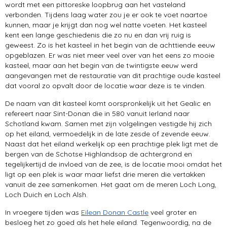
wordt met een pittoreske loopbrug aan het vasteland
verbonden. Tijdens laag water zou je er ook te voet naartoe
kunnen, maar je krijgt dan nog wel natte voeten. Het kasteel
kent een lange geschiedenis die zo nu en dan vrij ruig is
geweest. Zo is het kasteel in het begin van de achttiende eeuw
opgeblazen. Er was niet meer veel over van het eens zo mooie
kasteel, maar aan het begin van de twintigste eeuw werd
aangevangen met de restauratie van dit prachtige oude kasteel
dat vooral zo opvalt door de locatie waar deze is te vinden.
De naam van dit kasteel komt oorspronkelijk uit het Gealic en
refereert naar Sint-Donan die in 580 vanuit Ierland naar
Schotland kwam. Samen met zijn volgelingen vestigde hij zich
op het eiland, vermoedelijk in de late zesde of zevende eeuw.
Naast dat het eiland werkelijk op een prachtige plek ligt met de
bergen van de Schotse Highlandsop de achtergrond en
tegelijkertijd de invloed van de zee, is de locatie mooi omdat het
ligt op een plek is waar maar liefst drie meren die vertakken
vanuit de zee samenkomen. Het gaat om de meren Loch Long,
Loch Duich en Loch Alsh.
In vroegere tijden was
Eilean Donan Castle
veel groter en
besloeg het zo goed als het hele eiland. Tegenwoordig, na de