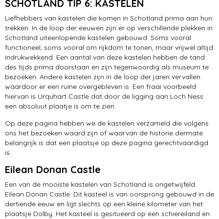
SCHOTLAND TIP 6: KASTELEN
Jacobite Train
Liefhebbers van kastelen die komen in Schotland prima aan hun
Falkirk
trekken. In de loop der eeuwen zijn er op verschillende plekken in
Schotland uiteenlopende kastelen gebouwd. Soms vooral
functioneel, soms vooral om rijkdom te tonen, maar vrijwel altijd
indrukwekkend. Een aantal van deze kastelen hebben de tand
des tijds prima doorstaan en zijn tegenwoordig als museum te
bezoeken. Andere kastelen zijn in de loop der jaren vervallen
waardoor er een ruïne overgebleven is. Een fraai voorbeeld
hiervan is Urquhart Castle dat door de ligging aan Loch Ness
een absoluut plaatje is om te zien.
Op deze pagina hebben we de kastelen verzameld die volgens
ons het bezoeken waard zijn of waarvan de historie dermate
belangrijk is dat een plaatsje op deze pagina gerechtvaardigd
is.
Eilean Donan Castle
Een van de mooiste kastelen van Schotland is ongetwijfeld
Eilean Donan Castle. Dit kasteel is van oorsprong gebouwd in de
dertiende eeuw en ligt slechts op een kleine kilometer van het
plaatsje Dolby. Het kasteel is gesitueerd op een schiereiland en