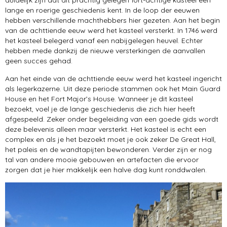
duidelijk zijn dat dit prachtig gelegen fort-achtige kasteel een
lange en roerige geschiedenis kent. In de loop der eeuwen
hebben verschillende machthebbers hier gezeten. Aan het begin
van de achttiende eeuw werd het kasteel versterkt. In 1746 werd
het kasteel belegerd vanaf een nabijgelegen heuvel. Echter
hebben mede dankzij de nieuwe versterkingen de aanvallen
geen succes gehad.
Aan het einde van de achttiende eeuw werd het kasteel ingericht
als legerkazerne. Uit deze periode stammen ook het Main Guard
House en het Fort Major’s House. Wanneer je dit kasteel
bezoekt, voel je de lange geschiedenis die zich hier heeft
afgespeeld. Zeker onder begeleiding van een goede gids wordt
deze belevenis alleen maar versterkt. Het kasteel is echt een
complex en als je het bezoekt moet je ook zeker De Great Hall,
het paleis en de wandtapijten bewonderen. Verder zijn er nog
tal van andere mooie gebouwen en artefacten die ervoor
zorgen dat je hier makkelijk een halve dag kunt ronddwalen.