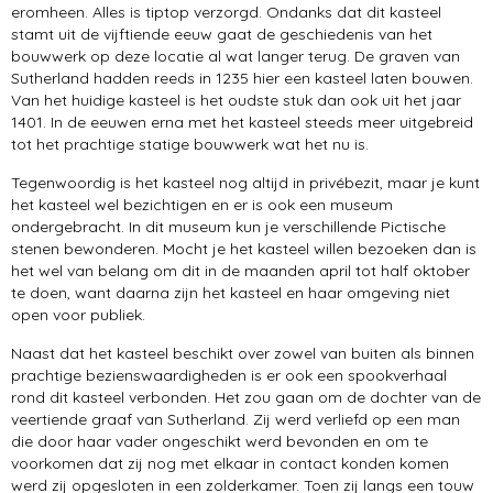
eromheen. Alles is tiptop verzorgd. Ondanks dat dit kasteel
stamt uit de vijftiende eeuw gaat de geschiedenis van het
bouwwerk op deze locatie al wat langer terug. De graven van
Sutherland hadden reeds in 1235 hier een kasteel laten bouwen.
Van het huidige kasteel is het oudste stuk dan ook uit het jaar
1401. In de eeuwen erna met het kasteel steeds meer uitgebreid
tot het prachtige statige bouwwerk wat het nu is.
Tegenwoordig is het kasteel nog altijd in privébezit, maar je kunt
het kasteel wel bezichtigen en er is ook een museum
ondergebracht. In dit museum kun je verschillende Pictische
stenen bewonderen. Mocht je het kasteel willen bezoeken dan is
het wel van belang om dit in de maanden april tot half oktober
te doen, want daarna zijn het kasteel en haar omgeving niet
open voor publiek.
Naast dat het kasteel beschikt over zowel van buiten als binnen
prachtige bezienswaardigheden is er ook een spookverhaal
rond dit kasteel verbonden. Het zou gaan om de dochter van de
veertiende graaf van Sutherland. Zij werd verliefd op een man
die door haar vader ongeschikt werd bevonden en om te
voorkomen dat zij nog met elkaar in contact konden komen
werd zij opgesloten in een zolderkamer. Toen zij langs een touw