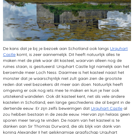
De kans dat je bij je bezoek aan Schotland ook langs
Urquhart
Castle
komt, is zeer aannemelijk. Dit heeft natuurlijk alles te
maken met de plek waar dit kasteel, waarvan alleen nog de
ruïnes staan, is gesitueerd. Urquhart Castle ligt namelijk aan het
beroemde meer Loch Ness. Daarmee is het kasteel naast het
monster dat je waarschijnlijk niet zult gaan zien de grootste
reden dat veel bezoekers dit meer aan doen. Natuurlijk heeft
omgeving er ook nog iets mee te maken en kun je hier ook
uitstekend wandelen. Ook dit kasteel kent, net als vele andere
kastelen in Schotland, een lange geschiedenis die al begint in de
dertiende eeuw. Er zijn zelfs beweringen dat
Urquhart Castle
al
zou hebben bestaan in de zesde eeuw. Hiervan zijn helaas geen
sporen meer terug te vinden. De naam van het kasteel is te
danken aan Sir Thomas Durward, die als blijk van dank van
koning Alexander II het gelijknamige graafschap Urquhart