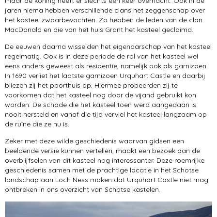
maar de koning heeft er slechts één keer overnacht. Ook in de
jaren hierna hebben verschillende clans het zeggenschap over
het kasteel zwaarbevochten. Zo hebben de leden van de clan
MacDonald en die van het huis Grant het kasteel geclaimd.
De eeuwen daarna wisselden het eigenaarschap van het kasteel
regelmatig. Ook is in deze periode de rol van het kasteel wel
eens anders geweest als residentie, namelijk ook als garnizoen.
In 1690 verliet het laatste garnizoen Urquhart Castle en daarbij
bliezen zij het poorthuis op. Hiermee probeerden zij te
voorkomen dat het kasteel nog door de vijand gebruikt kon
worden. De schade die het kasteel toen werd aangedaan is
nooit hersteld en vanaf die tijd verviel het kasteel langzaam op
de ruïne die ze nu is.
Zeker met deze wilde geschiedenis waarvan gidsen een
beeldende versie kunnen vertellen, maakt een bezoek aan de
overblijfselen van dit kasteel nog interessanter. Deze roemrijke
geschiedenis samen met de prachtige locatie in het Schotse
landschap aan Loch Ness maken dat Urquhart Castle niet mag
ontbreken in ons overzicht van Schotse kastelen.